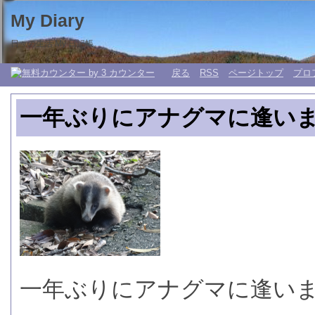
My Diary
日々の生活 My 日記帳。
戻る
RSS
ページトップ
プロ
一年ぶりにアナグマに逢い
一年ぶりにアナグマに逢い