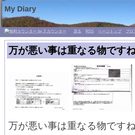
My Diary
日々の生活 My 日記帳。
戻る
RSS
ページトップ
プロ
万が悪い事は重なる物ですね-p
万が悪い事は重なる物ですね-pA