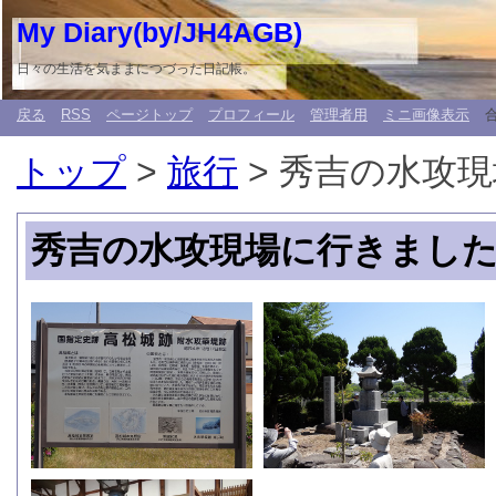
My Diary(by/JH4AGB)
日々の生活を気ままにつづった日記帳。
戻る
RSS
ページトップ
プロフィール
管理者用
ミニ画像表示
トップ
>
旅行
> 秀吉の水攻
秀吉の水攻現場に行きまし