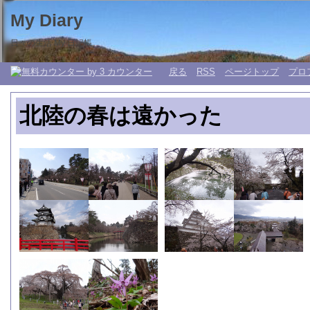
My Diary
日々の生活 My 日記帳。
戻る
RSS
ページトップ
プロ
北陸の春は遠かった