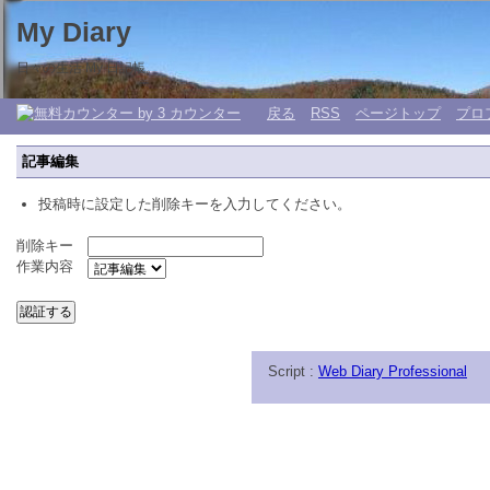
My Diary
日々の生活 My 日記帳。
戻る
RSS
ページトップ
プロ
記事編集
投稿時に設定した削除キーを入力してください。
削除キー
作業内容
Script :
Web Diary Professional