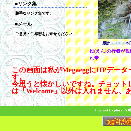
■リンク集
勝手なリンク集です。
■メール
ご意見・ご感想をお寄せください。
累計:
本日
役(えん)の行者が
れ堂
この画面は私がMegaeggにHPデ
す。
今思うと懐かしいですね。チョット
は「Welcome」以外は入れません
Internet Explor