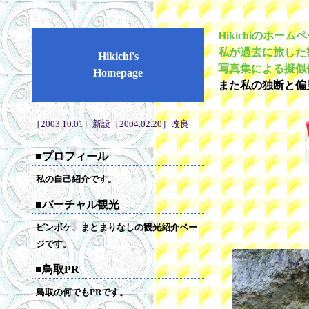
Hikichiのホー
私が過去に旅した
Hikichi's
写真集による擬似
Homepage
また私の独断と偏
［2003.10.01］新設［2004.02.20］改良
■プロフィール
私の自己紹介です。
■バーチャル観光
ピンボケ、まとまりなしの観光紹介ペー
ジです。
■鳥取PR
鳥取の何でもPRです。