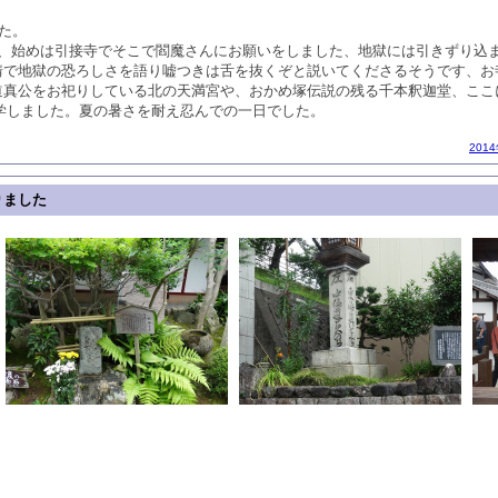
た。
た、始めは引接寺でそこで閻魔さんにお願いをしました、地獄には引きずり込
情で地獄の恐ろしさを語り嘘つきは舌を抜くぞと説いてくださるそうです、お
道真公をお祀りしている北の天満宮や、おかめ塚伝説の残る千本釈迦堂、ここ
を見学しました。夏の暑さを耐え忍んでの一日でした。
201
りました