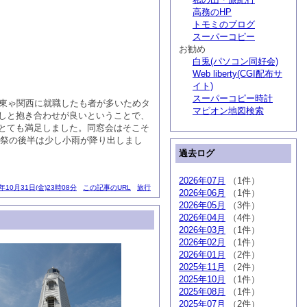
高務のHP
トモミのブログ
スーパーコピー
お勧め
白兎(パソコン同好会)
Web liberty(CGI配布サ
イト)
スーパーコピー時計
関東ゃ関西に就職したも者が多いためタ
マピオン地図検索
しと抱き合わせが良いということで、
とても満足しました。同窓会はそこそ
代祭の後半は少し小雨が降り出しまし
過去ログ
2026年07月
（1件）
4年10月31日(金)23時08分
この記事のURL
旅行
2026年06月
（1件）
2026年05月
（3件）
2026年04月
（4件）
2026年03月
（1件）
2026年02月
（1件）
2026年01月
（2件）
2025年11月
（2件）
2025年10月
（1件）
2025年08月
（1件）
2025年07月
（2件）