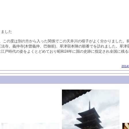
りました
が、この度は別の方から入った関係でこの天井川の様子がよく分かりました。
正法寺。義仲寺(木曽義仲、巴御前)、草津宿本陣の順番でを訪れました。草
は江戸時代の姿をよくとどめており昭和24年に国の史跡に指定され全国に残
201