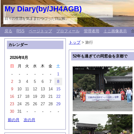
My Diary(by/JH4AGB)
日々の生活を気ままにつづった日記帳。
戻る
RSS
ページトップ
プロフィール
管理者用
ミニ画像表示
トップ
> 旅行
カレンダー
52年も過ぎての同窓会を京都で
2026年8月
日
月
火
水
木
金
土
-
-
-
-
-
-
1
2
3
4
5
6
7
8
9
10
11
12
13
14
15
16
17
18
19
20
21
22
23
24
25
26
27
28
29
30
31
-
-
-
-
-
前の月
次の月