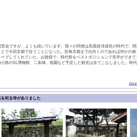
の同窓会ですが、よくも続いています。我々の同僚は高度経済成長の時代で、
ことで今回京都で合うことになった。折角京都まで出向くのであれば何かの催
キープしてくれていた。お陰様で、時代祭をベストボジションで見学ができて
梅小路のSL博物館、二条城、祇園など予定した観光は全てこなしました。時
201
墓を祀る寺がありました