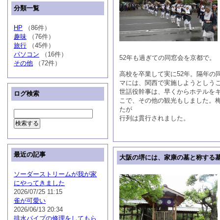
分類一覧
HP
（86件）
趣味
（76件）
旅行
（45件）
パソコン
（16件）
52年も過ぎての同窓会を京都で。
その他
（72件）
高校を卒業して実に52年。隔年
マには、関西で実施しようとしう
世話役幹事は、早くからホテルを
ログ検索
こで、その他の観光もしました。
たが
行列は貫行されました。
最近の記事
大阪の堺には、家康の墓と称する
ソーダーストリームが我が家
にやってきました
2026/07/25 11:15
雀が可愛い
2026/06/13 20:34
排水パイプの修理をしてもら