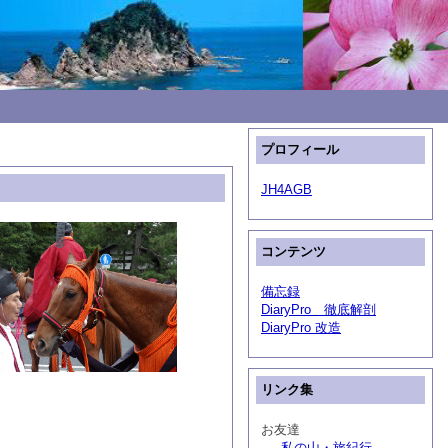
プロフィール
JH4AGB
コンテンツ
備忘録
DiaryPro 徹底解剖
DiaryPro 改造
リンク集
お友達
私の山・旅紀行