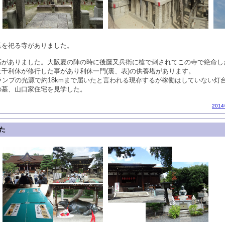
墓を祀る寺がありました。
墓がありました。大阪夏の陣の時に後藤又兵衛に槍で刺されてこの寺で絶命し
千利休が修行した事があり利休一門(裏、表)の供養塔があります。
ランプの光源で約18kmまで届いたと言われる現存するが稼働はしていない灯
の墓、山口家住宅を見学した。
201
た