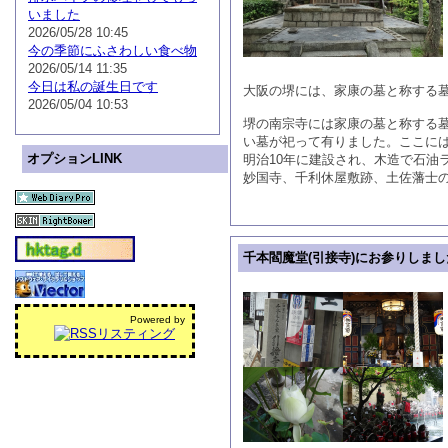
いました
2026/05/28 10:45
今の季節にふさわしい食べ物
2026/05/14 11:35
今日は私の誕生日です
大阪の堺には、家康の墓と称する
2026/05/04 10:53
堺の南宗寺には家康の墓と称する
い墓が祀って有りました。ここには
オプションLINK
明治10年に建設され、木造で石油
妙国寺、千利休屋敷跡、土佐藩士
千本閻魔堂(引接寺)にお参りしまし
Powered by