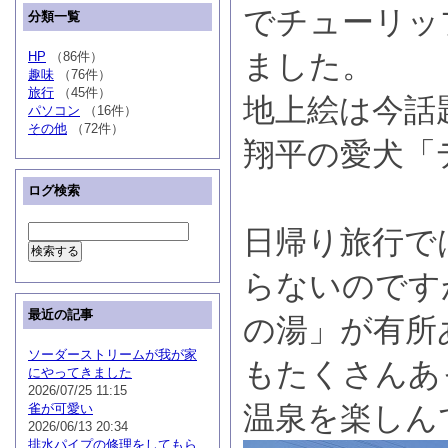
でチューリッ
分類一覧
ました。
HP
（86件）
趣味
（76件）
旅行
（45件）
地上絵は今話
パソコン
（16件）
その他
（72件）
翔平の愛犬「
ログ検索
日帰り旅行で
らないのです
最近の記事
の湯」が有所
ソーダーストリームが我が家
もたくさんあ
にやってきました
2026/07/25 11:15
温泉を楽しん
雀が可愛い
2026/06/13 20:34
排水パイプの修理をしてもら