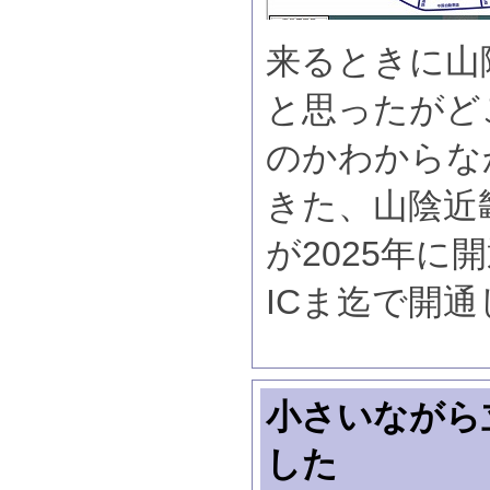
来るときに山
と思ったがど
のかわからな
きた、山陰近
が2025年に
ICま迄で開
小さいながら
した