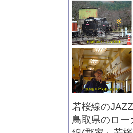
若桜線のJA
鳥取県のロー
線(郡家～若