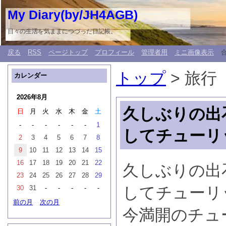
My Diary(by/JH4AGB)
日々の生活を気ままにつづった日記帳。
戻る
RSS
ページトップ
プロフィール
管理者用
ミニ画像表示
トップ
> 旅行
カレンダー
2026年8月
久しぶりの出
日
月
火
水
木
金
土
-
-
-
-
-
-
1
してチューリ
2
3
4
5
6
7
8
9
10
11
12
13
14
15
16
17
18
19
20
21
22
久しぶりの出
23
24
25
26
27
28
29
してチューリ
30
31
-
-
-
-
-
前の月
次の月
今満開のチュ