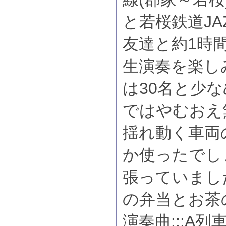
と若桜鉄道J
友達と約1時間
生演奏を楽し
は30名と少
ではやむおえ
揺れ動く車両
か使ったでし
張っていまし
の弁当とお茶
演奏曲:::A列